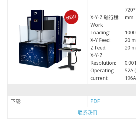
720*
X-Y-Z 轴行程:
mm
Work
Loading:
1000
X-Y Feed:
20 m
Z Feed:
20 m
X-Y-Z
Resolution:
0.00
Operating
52A 
current:
196A
下载:
PDF
联系我们