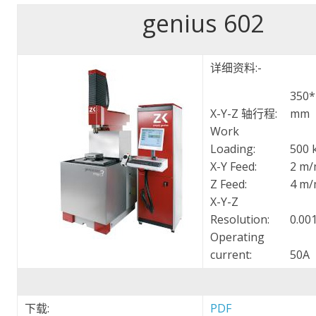
genius 602
详细资料:-
350*
X-Y-Z 轴行程:
mm
Work
Loading:
500 
X-Y Feed:
2 m/
Z Feed:
4 m/
X-Y-Z
Resolution:
0.00
Operating
current:
50A
下载:
PDF